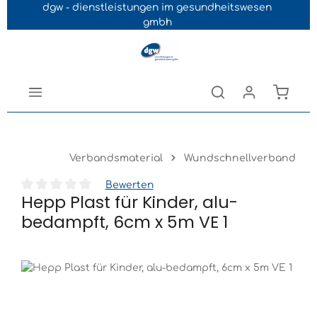
dgw - dienstleistungen im gesundheitswesen
Navigation der B2B-Plattform springen
gmbh
Verbandsmaterial
Wundschnellverband
Bewerten
Hepp Plast für Kinder, alu-
Durchschnittliche Bewertung von 0 von 5 Sternen
bedampft, 6cm x 5m VE 1
Bildergalerie überspringen