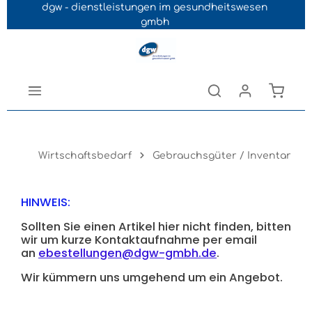
dgw - dienstleistungen im gesundheitswesen
Navigation der B2B-Plattform springen
gmbh
Wirtschaftsbedarf
Gebrauchsgüter / Inventar
HINWEIS:
Sollten Sie einen Artikel hier nicht finden, bitten
wir um kurze Kontaktaufnahme per email
an
ebestellungen@dgw-gmbh.de
.
Wir kümmern uns umgehend um ein Angebot.