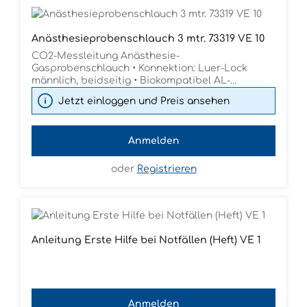
im Leerlauf 58 dB Mobilität Leicht tragbar Größe
(BxHxT) 345 x 385 x 245 mm Gewicht 4,2 kg
Anästhesieprobenschlauch 3 mtr. 73319 VE 10
CO2-Messleitung Anästhesie-
Gasprobenschlauch • Konnektion: Luer-Lock
männlich, beidseitig • Biokompatibel AL-
10000.V001 STERILE • Produziert und einzeln
Jetzt einloggen und Preis ansehen
verpackt im Reinraum • Innovative
Materialzusammensetzung: Innenschicht: PE -
reduziert die CO2- Aufnahme Mittelschicht: EVA -
Anmelden
schafft CO2-diffundierende Barriere
Außenschicht: PVC - für Knickstabilität 3
Bezeichnung • Latex frei • PHT frei
oder
Registrieren
Anleitung Erste Hilfe bei Notfällen (Heft) VE 1
Anmelden