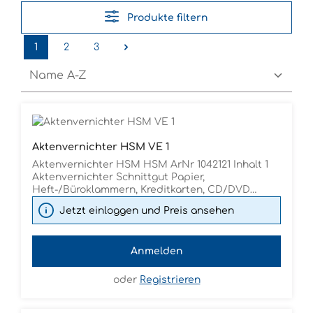
Produkte filtern
1
2
3
Seite
Seite
Seite
Aktenvernichter HSM VE 1
Aktenvernichter HSM HSM ArNr 1042121 Inhalt 1
Aktenvernichter Schnittgut Papier,
Heft-/Büroklammern, Kreditkarten, CD/DVD
Schnittart Streifenschnitt 6mm Sicherheitsstufe
Jetzt einloggen und Preis ansehen
Papier P-2 CD/DVD O-1 Kreditkarten T-1
Chipkarten E-2 Schnittleistung 10 Blatt
Schnittleistung 70g/m² 12 Blatt
Anmelden
Behälter-/Auffangvolumen 18 l Behältervolumen
in Blatt 80 Blatt Schnittgeschwindigkeit 35 mm/s
Stromanschluß 230V / 50Hz Motorleistung 125 W
oder
Registrieren
Eingabebreite 220 mm (für A4 geeignet)
Laufzeit/Ruhezeit 4 min / 15 min Geräuschpegel