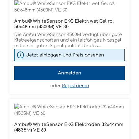
Ambu® WhiteSensor EKG Elektr. wet Gel rd.
50x48mm (4500M) VE 30
Die Ambu WhiteSensor 4500M verfügt über gute
Klebeeigenschaften und ein leitfähiges Nassgel
mit einer guten Signalqualität für das
Kurzzeitmonitoring. Dank des flexiblen
Jetzt einloggen und Preis ansehen
Schaumstoffträgers ist die Elektrode
bedienerfreundlich und angenehm zu tragen. Sie
ist röntgentransluzent und bedingt MR-sicher.
Anmelden
Bei allen Ambu Elektroden handelt es sich, aus
hygienischen Gründen, um Einwegprodukte.
oder
Registrieren
Ambu® WhiteSensor EKG Elektroden 32x44mm
(4535M) VE 60