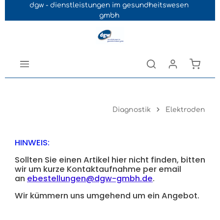
dgw - dienstleistungen im gesundheitswesen
Navigation der B2B-Plattform springen
gmbh
Diagnostik
Elektroden
HINWEIS:
Sollten Sie einen Artikel hier nicht finden, bitten
wir um kurze Kontaktaufnahme per email
an
ebestellungen@dgw-gmbh.de
.
Wir kümmern uns umgehend um ein Angebot.