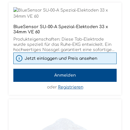
BlueSensor SU-00-A Spezial-Elektoden 33 x
34mm VE 60
Produkteigenschaften: Diese Tab-Elektrode
wurde speziell für das Ruhe-EKG entwickelt. Ein
hochwertiges Nassgel garantiert eine sofortige
Reduktion der Hautimpedanz. Eine
Jetzt einloggen und Preis ansehen
Hautvorbereitung entfällt weitestgehend. Der
hochwertige Ag-/AgCl-Sensor gewährleistet eine
optimale Signalweiterleitung. Dank des
Anmelden
speziellen Polymerträgers ist die BlueSensor™
SU flüssigkeitsabweisend. - Elektrodengröße (L x
B max. in mm): 49 x 33 mm - Hautkontaktfläche (L
oder
Registrieren
x B max. in mm): 34 x 33 mm - Sensormaterial:
Silber/Silberchlorid - Gel-Typ: Nassgel -
Anschluss: 4 mm Bananenstecker