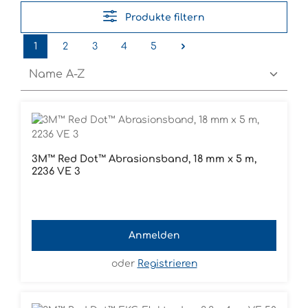
Produkte filtern
1
2
3
4
5
Seite
Seite
Seite
Seite
Seite
3M™ Red Dot™ Abrasionsband, 18 mm x 5 m,
2236 VE 3
Anmelden
oder
Registrieren