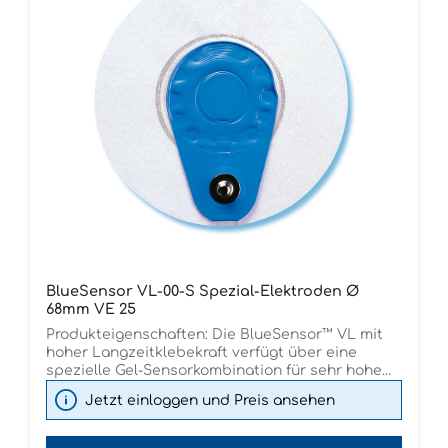
BlueSensor VL-00-S Spezial-Elektroden Ø
68mm VE 25
Produkteigenschaften: Die BlueSensor™ VL mit
hoher Langzeitklebekraft verfügt über eine
spezielle Gel-Sensorkombination für sehr hohe
Leitfähigkeit. Die Kombination aus Sofort- und
Jetzt einloggen und Preis ansehen
Langzeitklebeflächen ermöglicht einen guten
Kontakt und stabile Signale über die gesamte
EKG-Dauer. Dank des dünnen, mikroporösen und