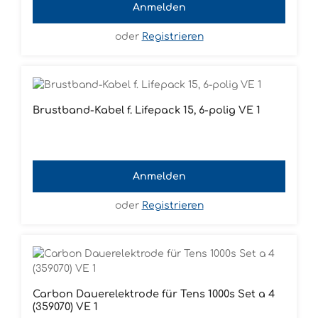
Anmelden
atmungsaktiven Vliesmaterials, ist die
hautfreundliche Elektrode auch über längere
Zeiträume bequem zu tragen. - Elektrodengröße
oder
Registrieren
(L x B max. in mm): 72 x 68 - Hautkontaktfläche
(Durchmesser in mm): 68 mm - Sensormaterial:
Silber/Silberchlorid - Gel-Typ: Nassgel -
Anschluss: Druckknopf -
Anwendungsempfehlung: Langzeit-EKG,
Brustband-Kabel f. Lifepack 15, 6-polig VE 1
Telemetrie, Event Recording, Laufband-
Ergometrie, Monitoring
Anmelden
oder
Registrieren
Carbon Dauerelektrode für Tens 1000s Set a 4
(359070) VE 1