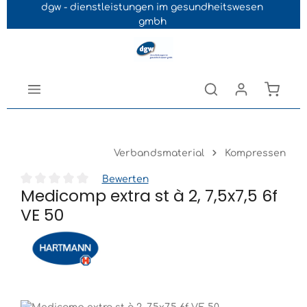
dgw - dienstleistungen im gesundheitswesen
Navigation der B2B-Plattform springen
gmbh
Verbandsmaterial
Kompressen
Bewerten
Medicomp extra st à 2, 7,5x7,5 6f
Durchschnittliche Bewertung von 0 von 5 Sternen
VE 50
Bildergalerie überspringen