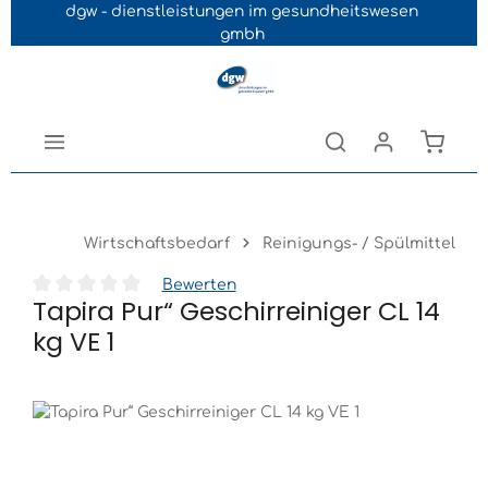
dgw - dienstleistungen im gesundheitswesen
Navigation der B2B-Plattform springen
gmbh
Wirtschaftsbedarf
Reinigungs- / Spülmittel
Bewerten
Tapira Pur“ Geschirreiniger CL 14
Durchschnittliche Bewertung von 0 von 5 Sternen
kg VE 1
Bildergalerie überspringen