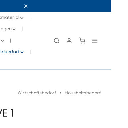
tmaterial
inagen
ftsbedarf
Wirtschaftsbedarf
Haushaltsbedarf
E 1