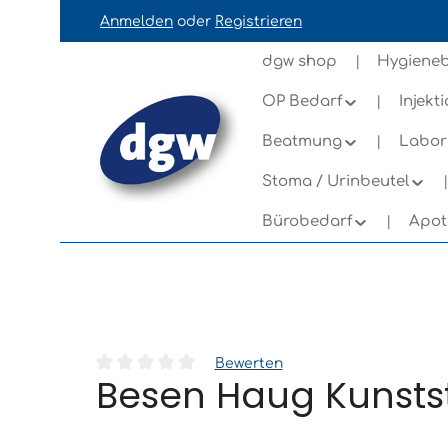
Anmelden
oder
Registrieren
ation springen
Zur Navigation der B2B-Plattform springe
dgw shop
Hygieneb
OP Bedarf
Injekt
Beatmung
Labor
Stoma / Urinbeutel
Bürobedarf
Apot
Bewerten
Besen Haug Kunstst
Durchschnittliche Bewertung von 0 von 5 Sternen