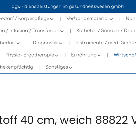
dgw - dienstleistungen im gesundheitswesen gmbh
n
edarf / Körperpflege
Verbandsmaterial
Nah
ion / Infusion / Transfusion
Katheter / Sonden / Dra
bedarf
Diagnostik
Instrumente / med. Geräte
Physio- Ergotherapie
Ernährung
Wirtscha
hekenpflichtig
Sonstiges
off 40 cm, weich 88822 V