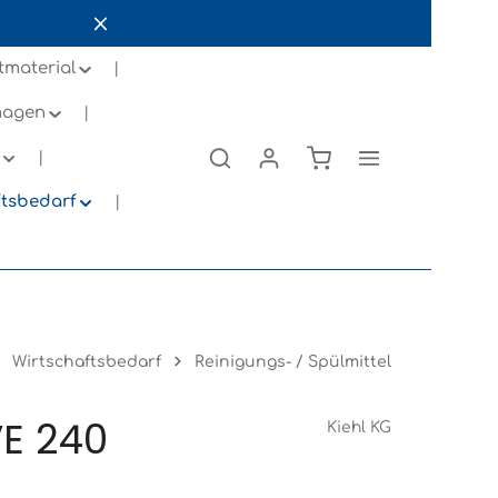
tmaterial
inagen
ftsbedarf
Wirtschaftsbedarf
Reinigungs- / Spülmittel
VE 240
Kiehl KG