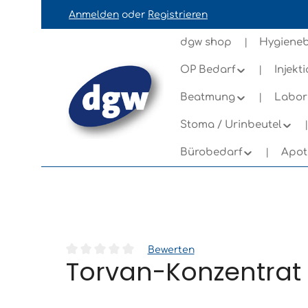
Anmelden
oder
Registrieren
ation springen
Zur Navigation der B2B-Plattform springe
dgw shop
Hygieneb
OP Bedarf
Injekt
Beatmung
Labor
Stoma / Urinbeutel
Bürobedarf
Apot
Bewerten
Torvan-Konzentrat A
Durchschnittliche Bewertung von 0 von 5 Sternen