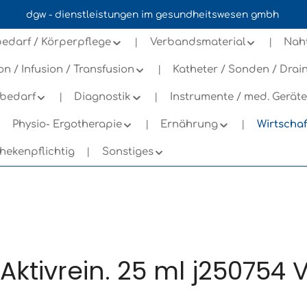
dgw - dienstleistungen im gesundheitswesen gmbh
n
edarf / Körperpflege
Verbandsmaterial
Nah
ion / Infusion / Transfusion
Katheter / Sonden / Dra
bedarf
Diagnostik
Instrumente / med. Geräte
Physio- Ergotherapie
Ernährung
Wirtscha
hekenpflichtig
Sonstiges
ktivrein. 25 ml j250754 