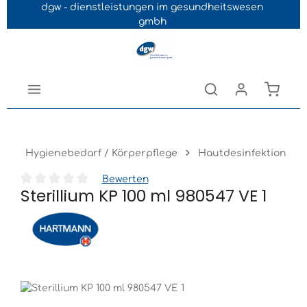
dgw - dienstleistungen im gesundheitswesen
Navigation der B2B-Plattform springen
gmbh
Hygienebedarf / Körperpflege
Hautdesinfektion
Bewerten
Sterillium KP 100 ml 980547 VE 1
Durchschnittliche Bewertung von 0 von 5 Sternen
Bildergalerie überspringen