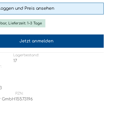
nloggen und Preis ansehen
bar, Lieferzeit: 1-3 Tage
Jetzt anmelden
Lagerbestand:
17
:
3
PZN:
r GmbH
15573196