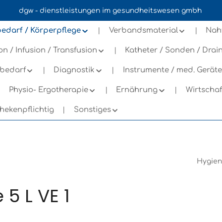
dgw - dienstleistungen im gesundheitswesen gmbh
n
edarf / Körperpflege
Verbandsmaterial
Nah
ion / Infusion / Transfusion
Katheter / Sonden / Dra
bedarf
Diagnostik
Instrumente / med. Geräte
Physio- Ergotherapie
Ernährung
Wirtscha
hekenpflichtig
Sonstiges
Hygien
 5 L VE 1