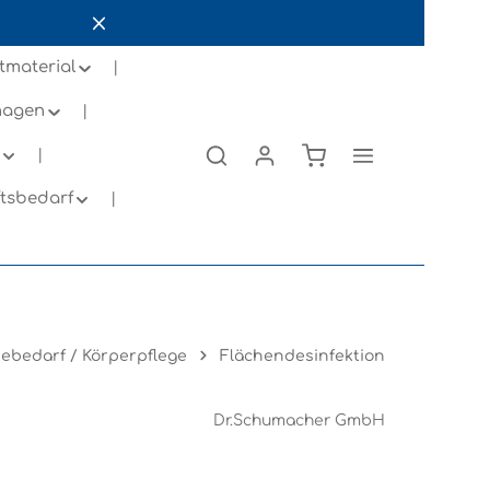
tmaterial
inagen
ftsbedarf
ebedarf / Körperpflege
Flächendesinfektion
Dr.Schumacher GmbH