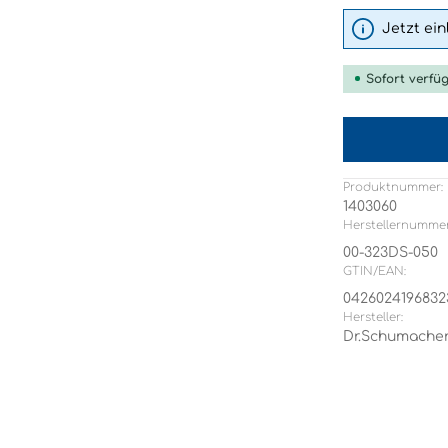
Jetzt ei
Sofort verfüg
Produktnummer:
1403060
Herstellernummer
00-323DS-050
GTIN/EAN:
0426024196832
Hersteller:
Dr.Schumache