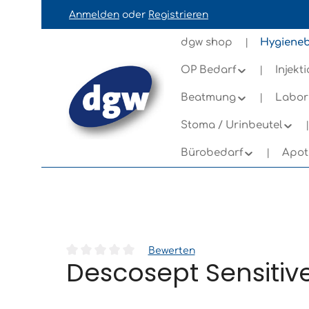
Anmelden
oder
Registrieren
ation springen
Zur Navigation der B2B-Plattform springe
dgw shop
Hygieneb
OP Bedarf
Injekt
Beatmung
Labor
Stoma / Urinbeutel
Bürobedarf
Apot
Bewerten
Descosept Sensitive
Durchschnittliche Bewertung von 0 von 5 Sternen