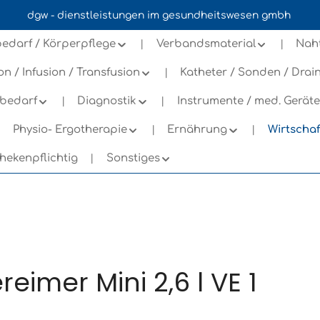
dgw - dienstleistungen im gesundheitswesen gmbh
n
edarf / Körperpflege
Verbandsmaterial
Nah
ion / Infusion / Transfusion
Katheter / Sonden / Dra
bedarf
Diagnostik
Instrumente / med. Geräte
Physio- Ergotherapie
Ernährung
Wirtscha
hekenpflichtig
Sonstiges
imer Mini 2,6 l VE 1