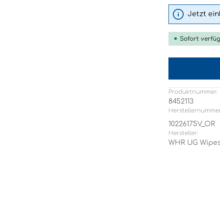
Jetzt ei
Sofort verfüg
Produktnummer:
8452113
Herstellernummer
10226175V_OR
Hersteller:
WHR UG Wipes 