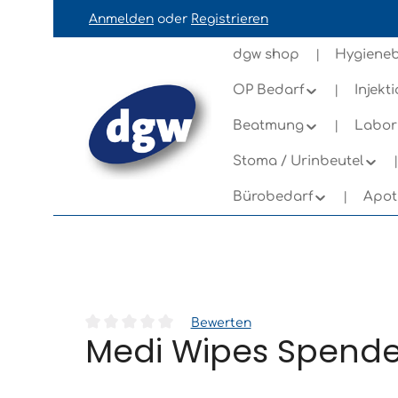
Anmelden
oder
Registrieren
ation springen
Zur Navigation der B2B-Plattform springe
dgw shop
Hygieneb
OP Bedarf
Injekt
Beatmung
Labor
Stoma / Urinbeutel
Bürobedarf
Apot
Bewerten
Medi Wipes Spendere
Durchschnittliche Bewertung von 0 von 5 Sternen