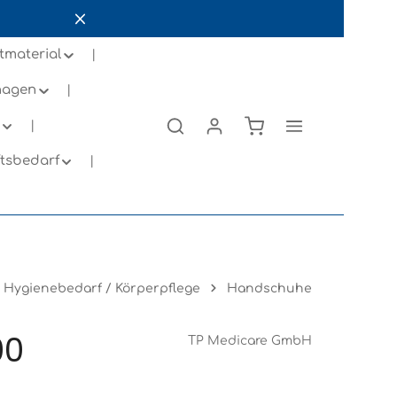
tmaterial
inagen
ftsbedarf
Hygienebedarf / Körperpflege
Handschuhe
00
TP Medicare GmbH