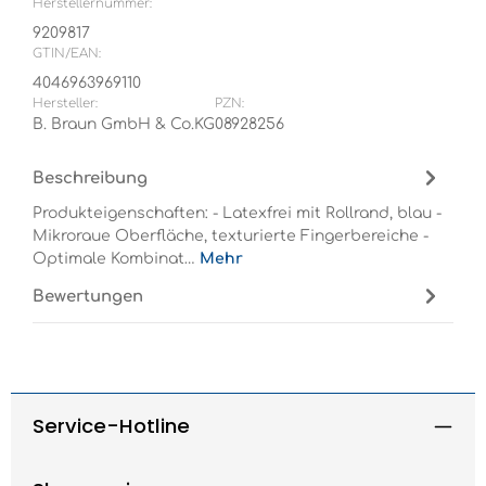
Herstellernummer:
9209817
GTIN/EAN:
4046963969110
Hersteller:
PZN:
B. Braun GmbH & Co.KG
08928256
Beschreibung
Produkteigenschaften: - Latexfrei mit Rollrand, blau -
Mikroraue Oberfläche, texturierte Fingerbereiche -
Optimale Kombinat…
Mehr
Bewertungen
Service-Hotline