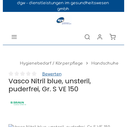
dgw - dienstleistungen im gesundheitswesen
Navigation der B2B-Plattform springen
gmbh
Hygienebedarf / Körperpflege
Handschuhe
Bewerten
Vasco Nitril blue, unsteril,
Durchschnittliche Bewertung von 0 von 5 Sternen
puderfrei, Gr. S VE 150
Bildergalerie überspringen