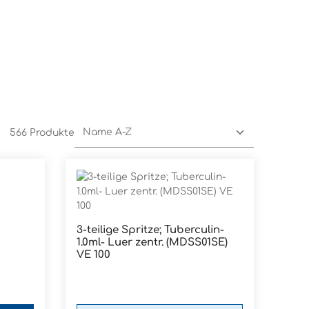
566 Produkte
3-teilige Spritze; Tuberculin-
Produkt Anzahl: Gib den g
1.0ml- Luer zentr. (MDSS01SE)
Pckg.
VE 100