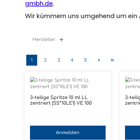
gmbh.de
.
Wir kümmern uns umgehend um ein 
Hersteller
1
2
3
4
5
Seite
Seite
Seite
Seite
Seite
3-teilige Spritze 10 ml LL
3-teil
zentriert (SS*10LE1) VE 100
zentri
Anmelden