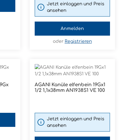
Jetzt einloggen und Preis
ansehen
Anmelden
oder
Registrieren
AGANI Kanüle elfenbein 19Gx1
Produkt Anzahl: Gib den g
1/2 1,1x38mm AN1938S1 VE 100
Pckg.
Jetzt einloggen und Preis
ansehen