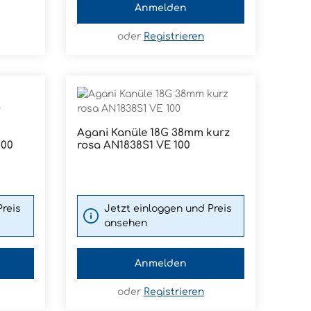
Anmelden
oder
Registrieren
Agani Kanüle 18G 38mm kurz
: Gib den gewünschten Wert ein ode
Produkt Anzahl: Gib den g
100
rosa AN1838S1 VE 100
Pckg.
Preis
Jetzt einloggen und Preis
ansehen
Anmelden
oder
Registrieren