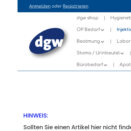
Anmelden
oder
Registrieren
ation springen
Zur Navigation der B2B-Plattform springe
dgw shop
Hygieneb
OP Bedarf
Injekt
Beatmung
Labor
Stoma / Urinbeutel
Bürobedarf
Apot
HINWEIS:
Sollten Sie einen Artikel hier nicht 