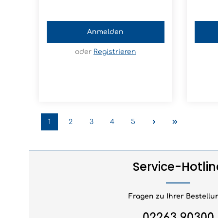
Anmelden
oder
Registrieren
1
2
3
4
5
Seite
Seite
Seite
Seite
Seite
Service-Hotlin
Fragen zu Ihrer Bestellu
02263 90300