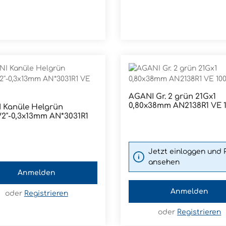
AGANI Gr. 2 grün 21Gx1
Produkt Anzahl
0,80x38mm AN2138R1 VE 
Pckg.
rün
2''-0,3x13mm AN*3031R1
0
Jetzt einloggen und 
ansehen
Anmelden
Anmelden
oder
Registrieren
oder
Registrieren