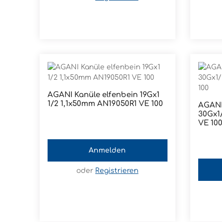
AGANI Kanüle elfenbein 19Gx1
1/2 1,1x50mm AN19050R1 VE 100
AGANI Kanüle Helg
30Gx1/
VE 10
Anmelden
oder
Registrieren