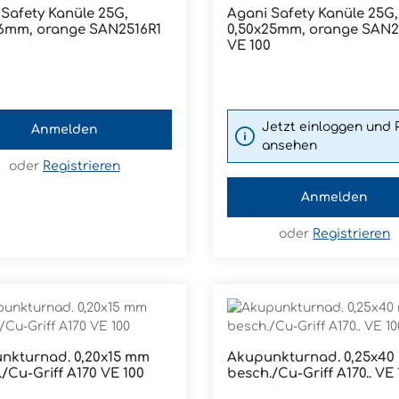
Safety Kanüle 25G,
Agani Safety Kanüle 25G,
wünschten Wert ein oder benutze die
Produkt Anzahl
m, orange SAN2516R1
0,50x25mm, orange SAN2525R1
Pckg.
0
VE 100
Jetzt einloggen und 
Anmelden
ansehen
oder
Registrieren
Anmelden
oder
Registrieren
nkturnad. 0,20x15 mm
Akupunkturnad. 0,25x4
/Cu-Griff A170 VE 100
besch./Cu-Griff A170.. VE 