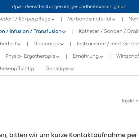
dgw - dienstleistungen im gesundheitswesen gmbh
n
edarf / Körperpflege
Verbandsmaterial
Nah
ion / Infusion / Transfusion
Katheter / Sonden / Dra
bedarf
Diagnostik
Instrumente / med. Geräte
Physio- Ergotherapie
Ernährung
Wirtscha
hekenpflichtig
Sonstiges
Injekti
finden, bitten wir um kurze Kontaktaufnahme pe