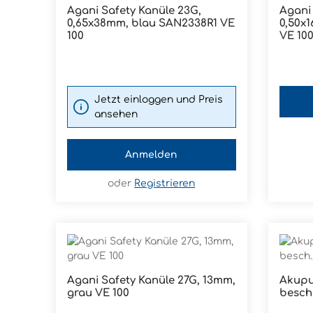
Agani Safety Kanüle 23G,
Agani 
Produkt Anzahl: Gib den ge
0,65x38mm, blau SAN2338R1 VE
0,50x16m
Pckg.
100
VE 10
Jetzt einloggen und Preis
ansehen
Anmelden
oder
Registrieren
Agani Safety Kanüle 27G, 13mm,
Akupu
grau VE 100
besch.