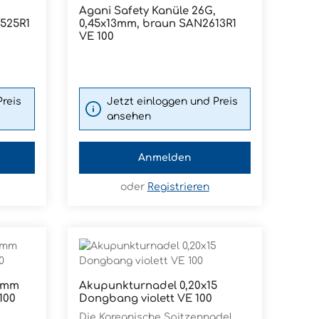
Agani Safety Kanüle 26G,
 Schaltflächen um die Anzahl zu er
: Gib den gewünschten Wert ein ode
Produkt Anzahl: Gib den g
0,45x13mm, braun SAN2613R1
Pckg.
VE 100
Preis
Jetzt einloggen und Preis
ansehen
Anmelden
oder
Registrieren
0 mm
Akupunkturnadel 0,20x15
Produkt Anzahl: Gib den g
100
Dongbang violett VE 100
Pckg.
Die Koreanische Spitzennadel