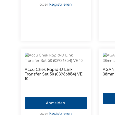
oder
Registrieren
Accu Chek Rapid-D Link
AGANI Kanüle elfenbein 19
Transfer Set 50 (03936854) VE
10
Anmelden
oder
Registrieren