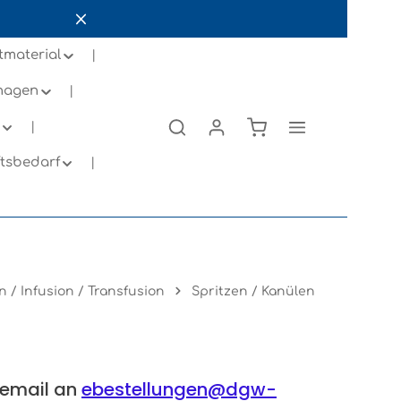
tmaterial
inagen
ftsbedarf
on / Infusion / Transfusion
Spritzen / Kanülen
r email an
ebestellungen@dgw-