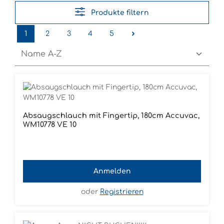
Produkte filtern
1
2
3
4
5
Seite
Seite
Seite
Seite
Seite
Absaugschlauch mit Fingertip, 180cm Accuvac,
WM10778 VE 10
Anmelden
oder
Registrieren