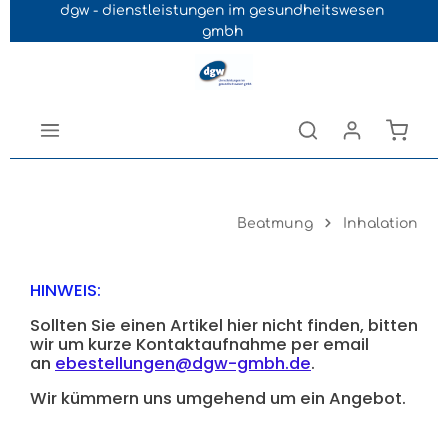
dgw - dienstleistungen im gesundheitswesen
Navigation der B2B-Plattform springen
gmbh
Beatmung
Inhalation
HINWEIS:
Sollten Sie einen Artikel hier nicht finden, bitten
wir um kurze Kontaktaufnahme per email
an
ebestellungen@dgw-gmbh.de
.
Wir kümmern uns umgehend um ein Angebot.